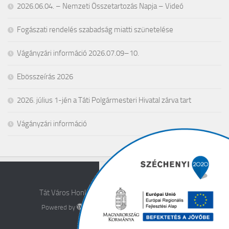
2026.06.04. – Nemzeti Összetartozás Napja – Videó
Fogászati rendelés szabadság miatti szünetelése
Vágányzári információ 2026.07.09–10.
Ebösszeírás 2026
2026. július 1-jén a Táti Polgármesteri Hivatal zárva tart
Vágányzári információ
Tát Város Honlapja © 2026. All Rights Reserved.
Powered by
- Designed with the
Hueman theme