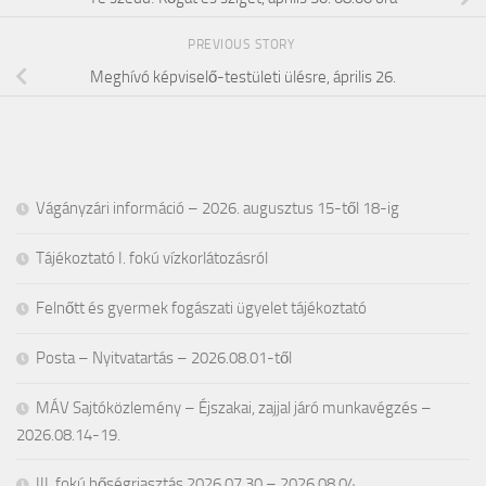
PREVIOUS STORY
Meghívó képviselő-testületi ülésre, április 26.
Vágányzári információ – 2026. augusztus 15-től 18-ig
Tájékoztató I. fokú vízkorlátozásról
Felnőtt és gyermek fogászati ügyelet tájékoztató
Posta – Nyitvatartás – 2026.08.01-től
MÁV Sajtóközlemény – Éjszakai, zajjal járó munkavégzés –
2026.08.14-19.
III. fokú hőségriasztás 2026.07.30 – 2026.08.04.