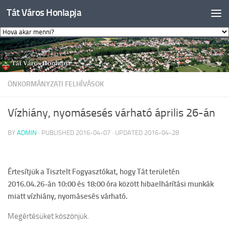
Tát Város Honlapja
Skip to content
ÖNKORMÁNYZATI FELHÍVÁSOK
Vízhiány, nyomásesés várható április 26-án
BY
ADMIN
· PUBLISHED
2016-04-07
· UPDATED
2016-04-28
Értesítjük a Tisztelt Fogyasztókat, hogy Tát területén
2016.04.26-án 10:00 és 18:00 óra között hibaelhárítási munkák
miatt vízhiány, nyomásesés várható.
Megértésüket köszönjük.