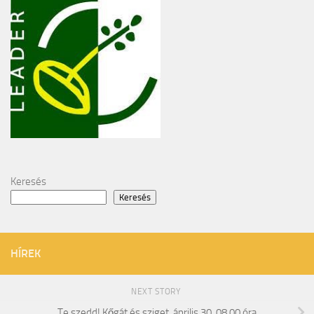
Keresés
Keresés
HÍREK
NEXT STORY
Te szedd! Kőgát és sziget, április 30. 08.00 óra