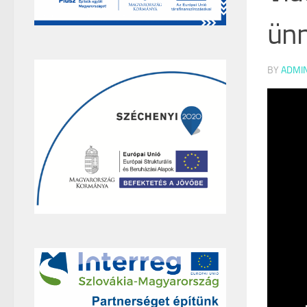
ünn
BY
ADMI