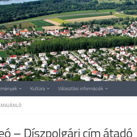
zmények
Kultúra
Választási információk
AMAJÁNLÓ
eó – Díszpolgári cím átadó