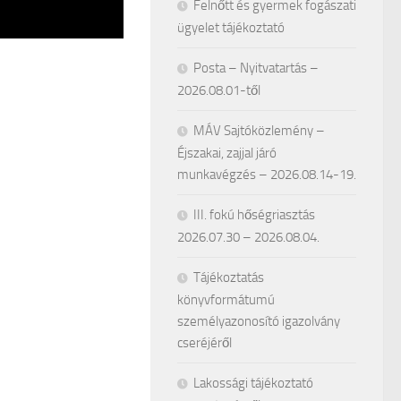
Felnőtt és gyermek fogászati
ügyelet tájékoztató
Posta – Nyitvatartás –
2026.08.01-től
MÁV Sajtóközlemény –
Éjszakai, zajjal járó
munkavégzés – 2026.08.14-19.
III. fokú hőségriasztás
2026.07.30 – 2026.08.04.
Tájékoztatás
könyvformátumú
személyazonosító igazolvány
cseréjéről
Lakossági tájékoztató