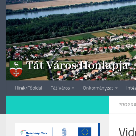
Skip to content
Hírek/Főoldal
Tát Város
Önkormányzat
Inté
PROGR
Vid