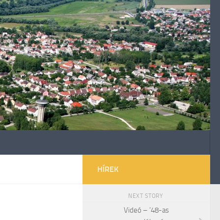
HÍREK
NEXT STORY
Videó – ’48-as