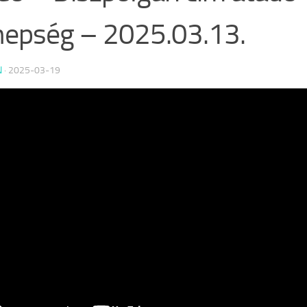
epség – 2025.03.13.
N
·
2025-03-19