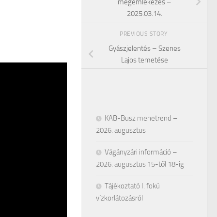
megemlékezés –
2025.03.14.
PREVIOUS STORY
Gyászjelentés – Szenes
Lajos temetése
KAB-Busz menetrend –
2026. augusztus
Vágányzári információ –
2026. augusztus 15-től 18-ig
Tájékoztató I. fokú
vízkorlátozásról