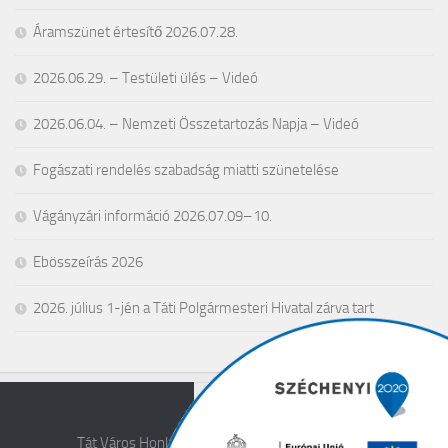
Áramszünet értesítő 2026.07.28.
2026.06.29. – Testületi ülés – Videó
2026.06.04. – Nemzeti Összetartozás Napja – Videó
Fogászati rendelés szabadság miatti szünetelése
Vágányzári információ 2026.07.09–10.
Ebösszeírás 2026
2026. július 1-jén a Táti Polgármesteri Hivatal zárva tart
Tát Város Honlapja © 2026. All Rights Reserved.