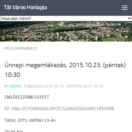
Tát Város Honlapja
Skip to content
PROGRAMAJÁNLÓ
Ünnepi megemlékezés, 2015.10.23. (péntek)
10:30
BY
ADMIN
· PUBLISHED
2015-10-19
· UPDATED
2015-10-19
EMLÉKEZZÜNK EGYÜTT
AZ 1956-OS FORRADALOM ÉS SZABADSÁGHARC HŐSEIRE
Táton, 2015. október 23-án
10.30-kor