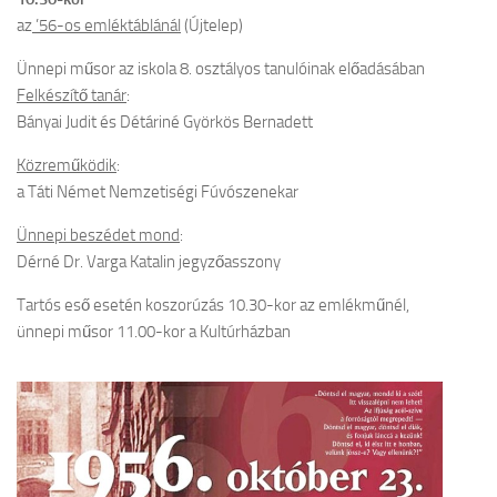
az
’56-os emléktáblánál
(Újtelep)
Ünnepi műsor az iskola 8. osztályos tanulóinak előadásában
Felkészítő tanár
:
Bányai Judit és Détáriné Györkös Bernadett
Közreműködik
:
a Táti Német Nemzetiségi Fúvószenekar
Ünnepi beszédet mond
:
Dérné Dr. Varga Katalin jegyzőasszony
Tartós eső esetén koszorúzás 10.30-kor az emlékműnél,
ünnepi műsor 11.00-kor a Kultúrházban