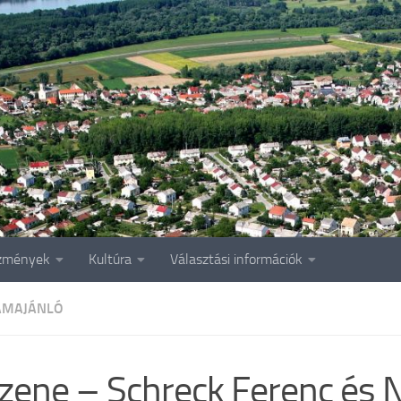
zmények
Kultúra
Választási információk
AMAJÁNLÓ
zene – Schreck Ferenc és 