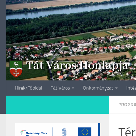
Skip to content
Hírek/Főoldal
Tát Város
Önkormányzat
Inté
PROGR
Tér