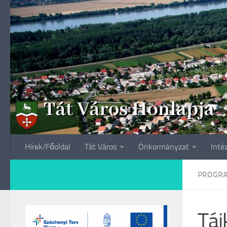
Skip to content
Hírek/Főoldal
Tát Város
Önkormányzat
Inté
PROGR
Táj