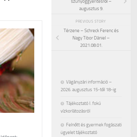
szúnyoggyérítésről –
augusztus 9.
PREVIOUS STORY
Térzene – Schreck Ferenc és
Nagy Tibor Dániel –
2021.08.01.
Vágányzári információ –
2026. augusztus 15-től 18-ig
Tájékoztató I. fokú
vízkorlátozásról
Felnőtt és gyermek fogászati
ügyelet tájékoztató