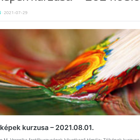
N
·
2021-07-29