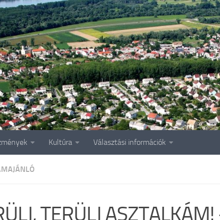
zmények
Kultúra
Választási információk
AMAJÁNLÓ
RÜLJ, TERÜLJ ASZTALKÁM!