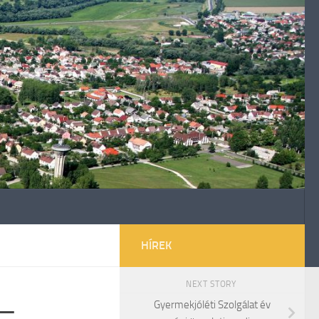
HÍREK
NEXT STORY
 –
Gyermekjóléti Szolgálat év