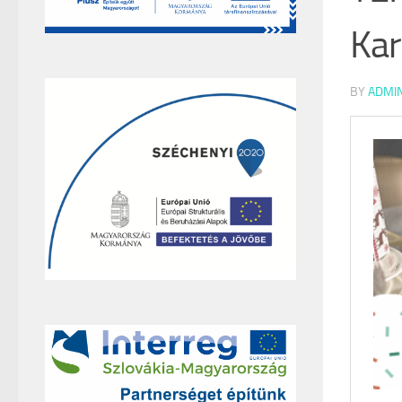
Kar
BY
ADMI