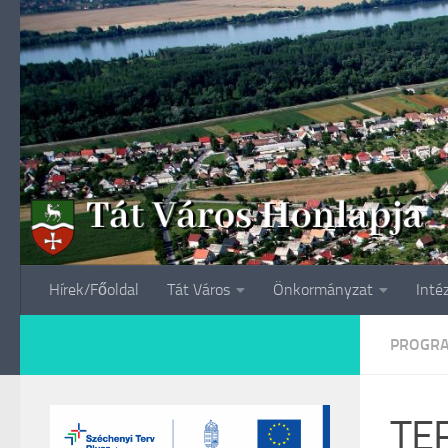
Skip to content
Hírek/Főoldal
Tát Város
Önkormányzat
Inté
PROGR
TE