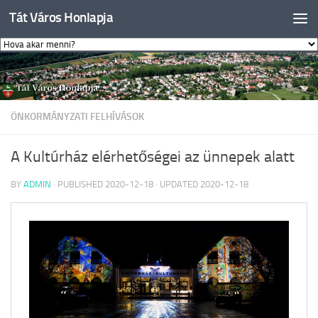
Tát Város Honlapja
Skip to content
ÖNKORMÁNYZATI FELHÍVÁSOK
A Kultúrház elérhetőségei az ünnepek alatt
BY
ADMIN
· PUBLISHED
2020-12-18
· UPDATED
2020-12-18