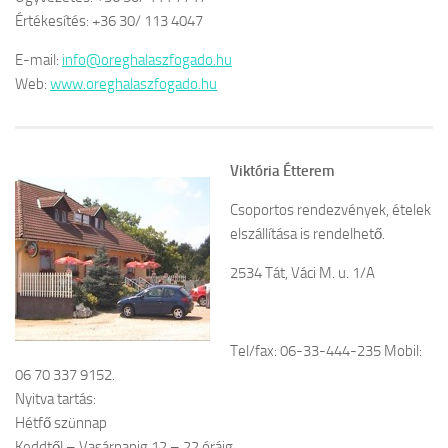
Értékesítés: +36 30/ 113 4047
E-mail:
info@oreghalaszfogado.hu
Web:
www.oreghalaszfogado.hu
Viktória Étterem
Csoportos rendezvények, ételek
elszállítása is rendelhető.
2534 Tát, Váci M. u. 1/A
Tel/fax: 06-33-444-235 Mobil:
06 70 337 9152.
Nyitva tartás:
Hétfő szünnap
Keddtől – Vasárnapig 12 – 22 óráig