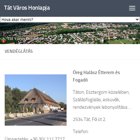
Tát Város Honlapja
Skip to content
VENDÉGLÁTÁS
Öreg Halász Étterem és
Fogadó
Táton, Esztergom közelében,
Szállásfoglalás, esküvők,
rendezvények lebonyolítása …
2534 Tát, Fő út 2.
Telefon:
Ügyvezetés: +36 30/ 111 7717