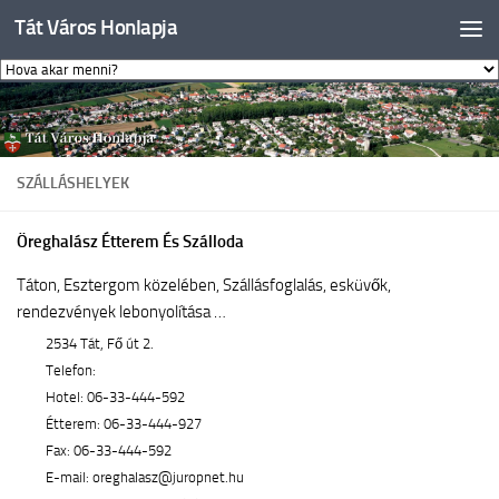
Tát Város Honlapja
Skip to content
SZÁLLÁSHELYEK
Öreghalász Étterem És Szálloda
Táton, Esztergom közelében, Szállásfoglalás, esküvők,
rendezvények lebonyolítása …
2534 Tát, Fő út 2.
Telefon:
Hotel: 06-33-444-592
Étterem: 06-33-444-927
Fax: 06-33-444-592
E-mail: oreghalasz@juropnet.hu