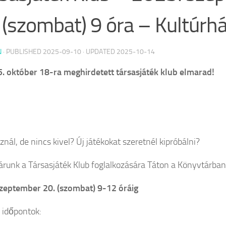
 (szombat) 9 óra – Kultúrh
N
· PUBLISHED
2025-09-10
· UPDATED
2025-10-14
. október 18-ra meghirdetett társasjáték klub elmarad!
nál, de nincs kivel? Új játékokat szeretnél kipróbálni?
árunk a Társasjáték Klub foglalkozására Táton a Könyvtárban
zeptember 20. (szombat) 9-12 óráig
 időpontok: