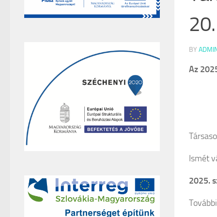
20.
BY
ADMI
Az 2025
Társasoz
Ismét v
2025. s
További