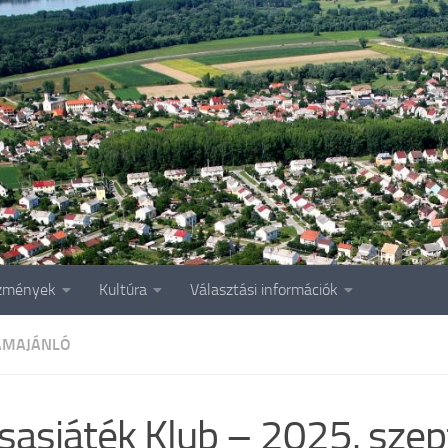
zmények
Kultúra
Választási információk
AMAJÁNLÓ
sasjáték Klub – 2025. sze