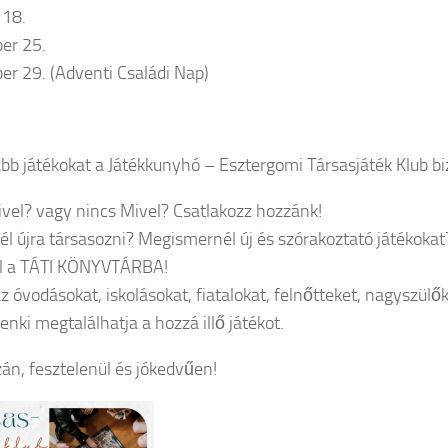
 18.
er 25.
r 29. (Adventi Családi Nap)
abb játékokat a Játékkunyhó – Esztergomi Társasjáték Klub biz
ivel? vagy nincs Mivel? Csatlakozz hozzánk!
él újra társasozni? Megismernél új és szórakoztató játékokat
el a TÁTI KÖNYVTÁRBA!
z óvodásokat, iskolásokat, fiatalokat, felnőtteket, nagyszülő
enki megtalálhatja a hozzá illő játékot.
zán, fesztelenül és jókedvűen!