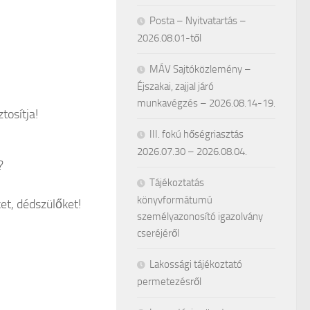
Posta – Nyitvatartás –
2026.08.01-től
MÁV Sajtóközlemény –
Éjszakai, zajjal járó
munkavégzés – 2026.08.14-19.
tosítja!
III. fokú hőségriasztás
2026.07.30 – 2026.08.04.
?
Tájékoztatás
könyvformátumú
ket, dédszülőket!
személyazonosító igazolvány
cseréjéről
Lakossági tájékoztató
permetezésről