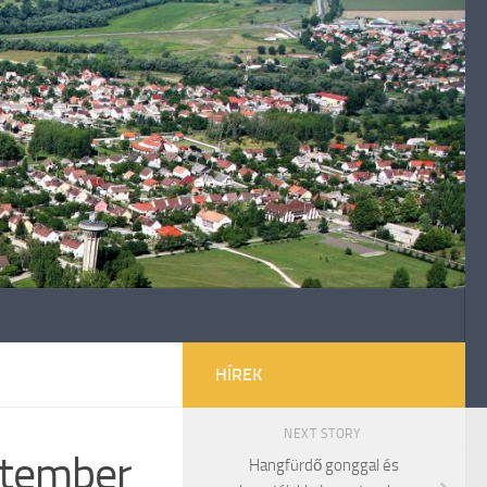
HÍREK
NEXT STORY
ptember
Hangfürdő gonggal és