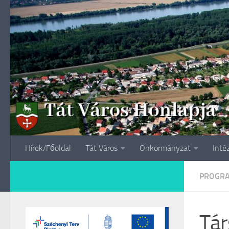
Skip to content
Hírek/Főoldal
Tát Város
Önkormányzat
Inté
PROGR
Tár