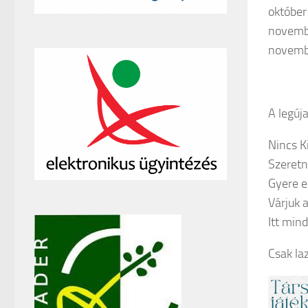
október
novemb
novembe
A legúj
Nincs K
Szeretn
Gyere 
Várjuk a
Itt mind
Csak la