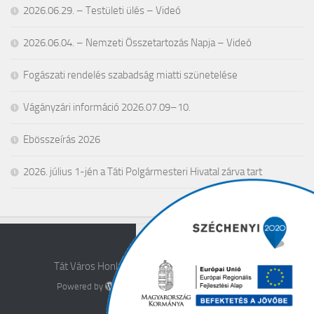
2026.06.29. – Testületi ülés – Videó
2026.06.04. – Nemzeti Összetartozás Napja – Videó
Fogászati rendelés szabadság miatti szünetelése
Vágányzári információ 2026.07.09–10.
Ebösszeírás 2026
2026. július 1-jén a Táti Polgármesteri Hivatal zárva tart
Tát Város Honlapja © 2026. All Rights Reserved.
Powered by
- Designed with the
Hueman theme