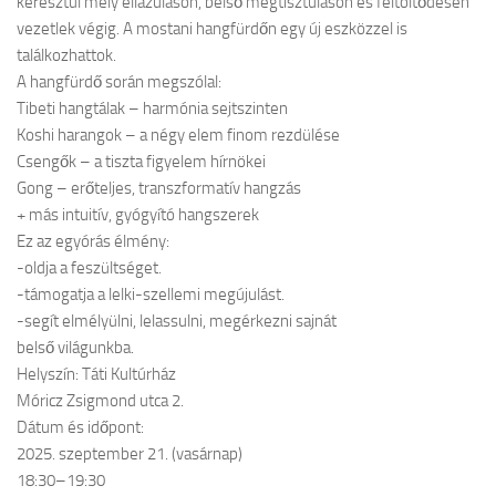
keresztül mély ellazuláson, belső megtisztuláson és feltöltődésen
vezetlek végig. A mostani hangfürdőn egy új eszközzel is
találkozhattok.
A hangfürdő során megszólal:
Tibeti hangtálak – harmónia sejtszinten
Koshi harangok – a négy elem finom rezdülése
Csengők – a tiszta figyelem hírnökei
Gong – erőteljes, transzformatív hangzás
+ más intuitív, gyógyító hangszerek
Ez az egyórás élmény:
-oldja a feszültséget.
-támogatja a lelki-szellemi megújulást.
-segít elmélyülni, lelassulni, megérkezni sajnát
belső világunkba.
Helyszín: Táti Kultúrház
Móricz Zsigmond utca 2.
Dátum és időpont:
2025. szeptember 21. (vasárnap)
18:30–19:30