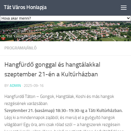
Tát Város Honlapja
Skip to content
PROGRAMAJÁNLÓ
Hangfürdő gonggal és hangtálakkal
szeptember 21-én a Kultúrházban
BY
ADMIN
·
2025-09-16
Hangfürdő Táton – Gongok, Hangtálak, Koshi és más hangok
rezgésének varázsában.
Szeptember 21. (vasárnap) 18:30–19:30-ig a Táti Kultúrházban.
Lépj ki a mindennapok zajából, és merülj el a gyógyító hangok
világában! Egy óra, ami csak rólad szól – a hangszerek rezgésein