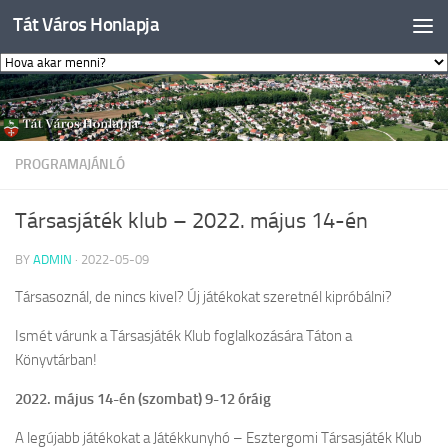
Tát Város Honlapja
Skip to content
PROGRAMAJÁNLÓ
Társasjáték klub – 2022. május 14-én
BY
ADMIN
·
2022-05-09
Társasoznál, de nincs kivel? Új játékokat szeretnél kipróbálni?
Ismét várunk a Társasjáték Klub foglalkozására Táton a
Könyvtárban!
2022. május 14-én (szombat) 9-12 óráig
A legújabb játékokat a Játékkunyhó – Esztergomi Társasjáték Klub