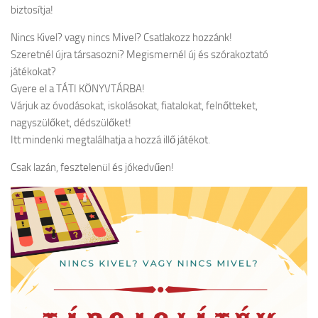
biztosítja!
Nincs Kivel? vagy nincs Mivel? Csatlakozz hozzánk!
Szeretnél újra társasozni? Megismernél új és szórakoztató
játékokat?
Gyere el a TÁTI KÖNYVTÁRBA!
Várjuk az óvodásokat, iskolásokat, fiatalokat, felnőtteket,
nagyszülőket, dédszülőket!
Itt mindenki megtalálhatja a hozzá illő játékot.
Csak lazán, fesztelenül és jókedvűen!