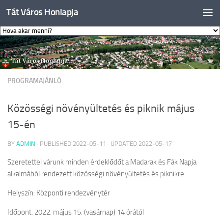
Tát Város Honlapja
Skip to content
PROGRAMAJÁNLÓ
Közösségi növényültetés és piknik május
15-én
BY
ADMIN
· PUBLISHED
2022-05-11
· UPDATED
2022-05-17
Szeretettel várunk minden érdeklődőt a Madarak és Fák Napja
alkalmából rendezett közösségi növényültetés és piknikre.
Helyszín: Központi rendezvénytér
Időpont: 2022. május 15. (vasárnap) 14 órától