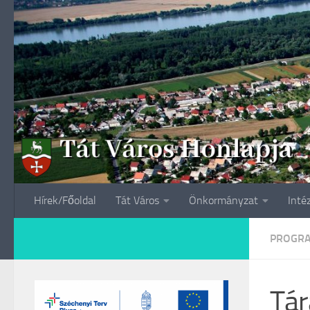
Skip to content
Hírek/Főoldal
Tát Város
Önkormányzat
Inté
PROGR
Tár