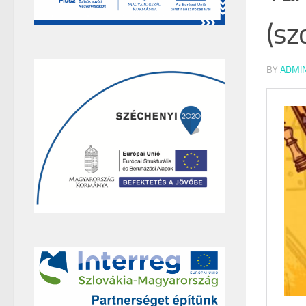
(sz
BY
ADMI