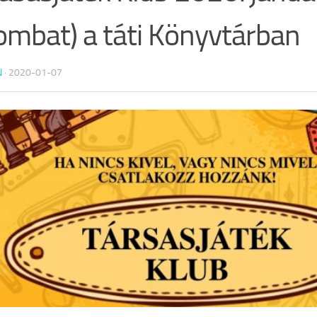
ombat) a táti Könyvtárban
N
·
2020-01-07