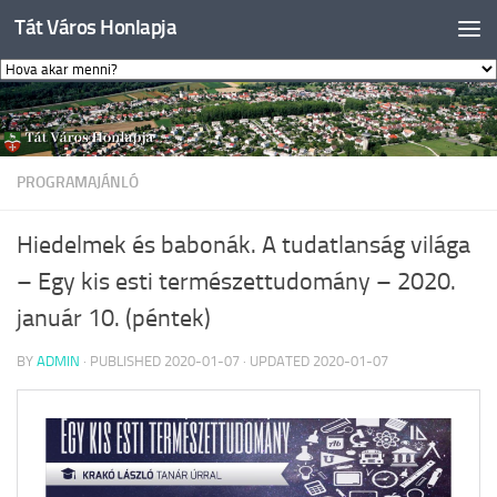
Tát Város Honlapja
Skip to content
PROGRAMAJÁNLÓ
Hiedelmek és babonák. A tudatlanság világa
– Egy kis esti természettudomány – 2020.
január 10. (péntek)
BY
ADMIN
· PUBLISHED
2020-01-07
· UPDATED
2020-01-07