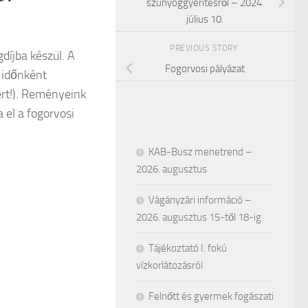
szúnyoggyérítésről – 2024.
július 10.
PREVIOUS STORY
díjba készül. A
Fogorvosi pályázat
y időnként
ért!). Reményeink
 el a fogorvosi
KAB-Busz menetrend –
2026. augusztus
Vágányzári információ –
2026. augusztus 15-től 18-ig
Tájékoztató I. fokú
vízkorlátozásról
Felnőtt és gyermek fogászati