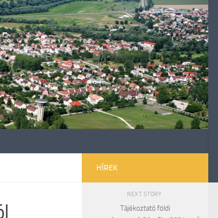
HÍREK
NEXT STORY
ól
Tájékoztató földi