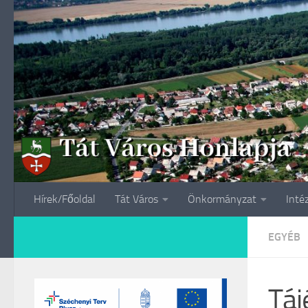
Skip to content
Hírek/Főoldal
Tát Város
Önkormányzat
Inté
EGYÉB
Táj