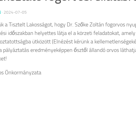
N
·
2024-07-05
jük a Tisztelt Lakosságot, hogy Dr. Szőke Zoltán fogorvos nyug
ési időszakban helyettes látja el a körzeti feladatokat, amel
oztatottságba ütközött (Elnézést kérünk a kellemetlenségek
 a pályáztatás eredményeképpen ősztől állandó orvos láthatja
et!
ros Önkormányzata