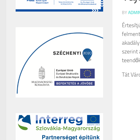
BY
ADMI
Értesít
felment
akadály
szerint
teendők
Tát Vá