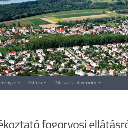
zmények
Kultúra
Választási információk
ékoztató fogorvosi ellátásr