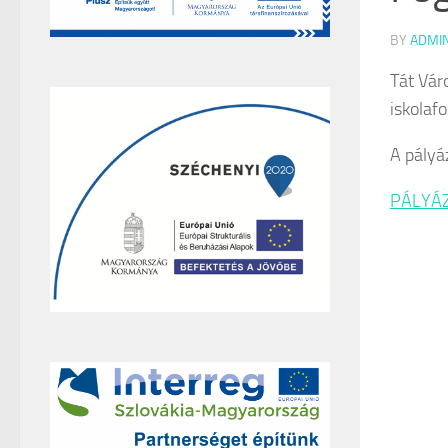
BY
ADMI
Tát Vár
iskolaf
A pályáz
PÁLYÁZ