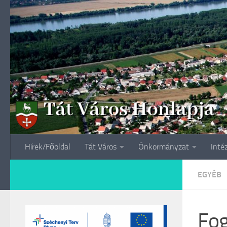
Skip to content
Hírek/Főoldal
Tát Város
Önkormányzat
Inté
EGYÉB
Fog