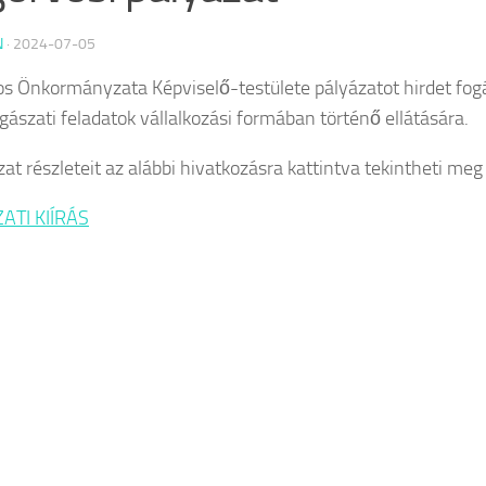
N
·
2024-07-05
os Önkormányzata Képviselő-testülete pályázatot hirdet fogá
ogászati feladatok vállalkozási formában történő ellátására.
at részleteit az alábbi hivatkozásra kattintva tekintheti meg /
ATI KIÍRÁS