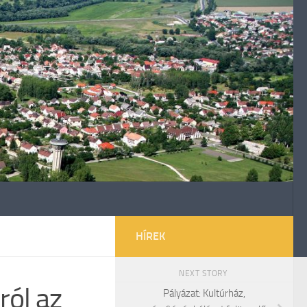
HÍREK
NEXT STORY
ról az
Pályázat: Kultúrház,