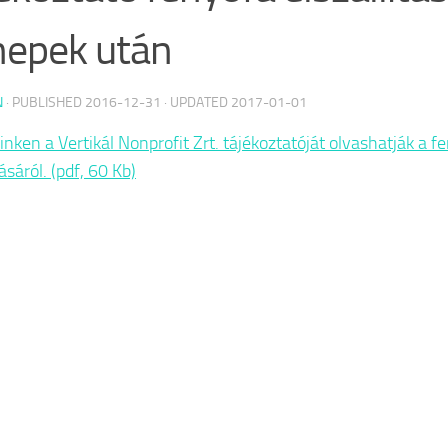
epek után
N
· PUBLISHED
2016-12-31
· UPDATED
2017-01-01
inken a Vertikál Nonprofit Zrt. tájékoztatóját olvashatják a f
tásáról. (pdf, 60 Kb)