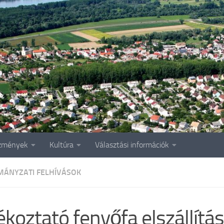
zmények
Kultúra
Választási információk
ÁNYZATI FELHÍVÁSOK
ékoztató fenyőfa elszállítás