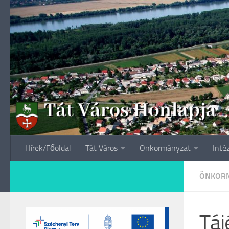
Skip to content
Hírek/Főoldal
Tát Város
Önkormányzat
Inté
ÖNKORM
Táj