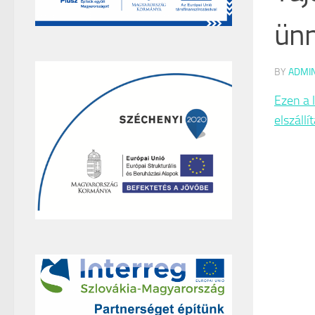
ünn
BY
ADMI
Ezen a l
elszállí