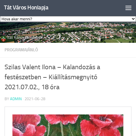
Tát Város Honlapja
Skip to content
PROGRAMAJÁNLÓ
Szilas Valent Ilona – Kalandozás a
festészetben – Kiállításmegnyitó
2021.07.02., 18 óra
BY
ADMIN
·
2021-06-28