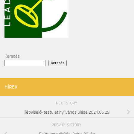
Keresés
Keresés
HÍREK
NEXT STORY
Képviselő-testület nyilvános ülése 2021.06.29.
PREVIOUS STORY
Szúnyoggyérítés június 29-én