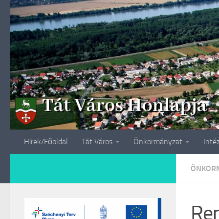
Skip to content
Hírek/Főoldal
Tát Város
Önkormányzat
Inté
ÖNKORM
Ren