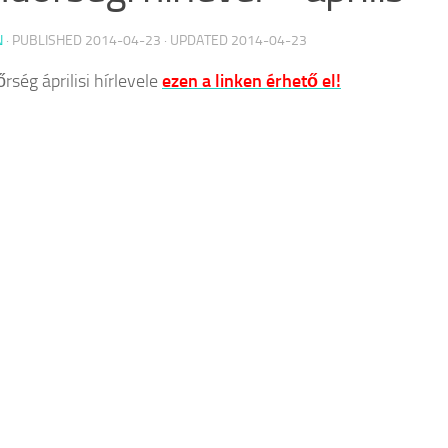
N
· PUBLISHED
2014-04-23
· UPDATED
2014-04-23
rség áprilisi hírlevele
ezen a linken érhető el!