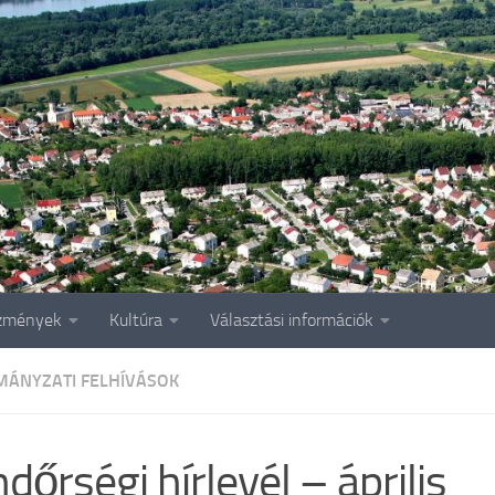
zmények
Kultúra
Választási információk
ÁNYZATI FELHÍVÁSOK
dőrségi hírlevél – április