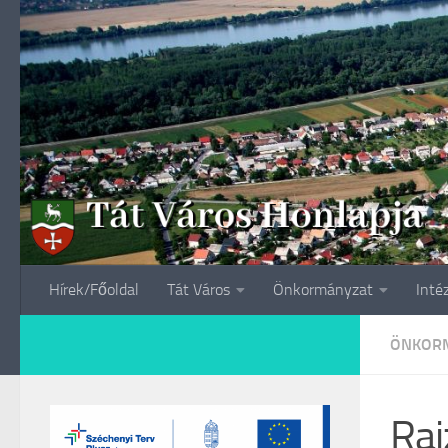
Skip to content
Hírek/Főoldal
Tát Város
Önkormányzat
Inté
ÖNKORM
Raj