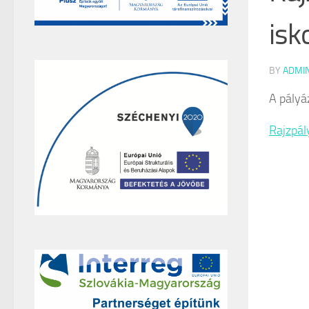
isk
BY
ADMI
A pályáz
Rajzpál