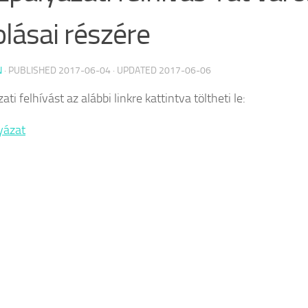
olásai részére
N
· PUBLISHED
2017-06-04
· UPDATED
2017-06-06
ati felhívást az alábbi linkre kattintva töltheti le:
yázat