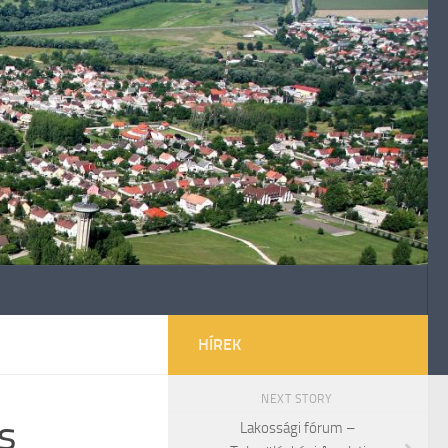
HÍREK
NEXT STORY
s
Lakossági fórum –