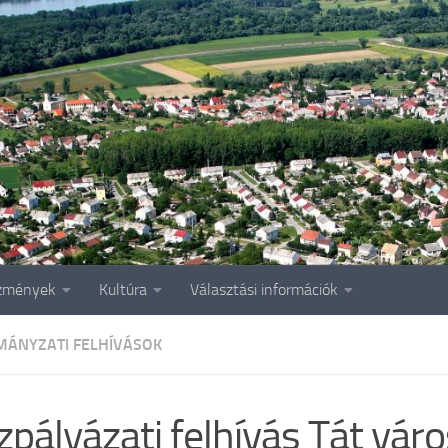
zmények
Kultúra
Választási információk
ÁNYZATI FELHÍVÁSOK
zpályázati felhívás Tát váro