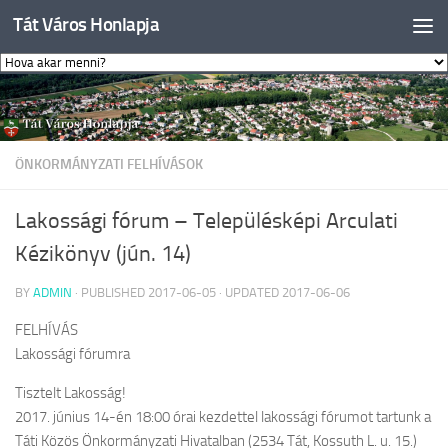
Tát Város Honlapja
Skip to content
ÖNKORMÁNYZATI FELHÍVÁSOK
Lakossági fórum – Településképi Arculati
Kézikönyv (jún. 14)
BY
ADMIN
· PUBLISHED
2017-06-05
· UPDATED
2017-06-06
FELHÍVÁS
Lakossági fórumra
Tisztelt Lakosság!
2017. június 14-én 18:00 órai kezdettel lakossági fórumot tartunk a
Táti Közös Önkormányzati Hivatalban (2534 Tát, Kossuth L. u. 15.)