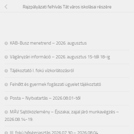
Rajzpályázati felhívás Tát város iskolásai részére
KAB-Busz menetrend – 2026. augusztus
Vágányzári információ – 2026. augusztus 15-től 18-ig
Tájékoztató I. fokú vízkorlátozásról
Felnőtt és gyermek fogászati ügyelet tájékoztató
Posta – Nyitvatartás – 2026.08.01-től
MÁV Sajtóközlemény – Éjszakai, zajjal járó munkavégzés –
2026.08.14-19.
III. fokú hőségriasztás 2026.07.30 – 2026.08.04.