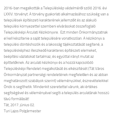
2016-ban megalkották a Településkép védelméről szóló 2016. évi
LXXIV. törvényt. A törvény gyakorlati alkalmazásához szükség van a
települések építészeti karakterének jellemzőit és az alakuló
települési környezettel szembeni elvárásokat összefoglaló
Településképi Arculati Kézikönyvre. Ezt minden Önkormányzatnak
el kell készítenie a saját településére vonatkozóan. A kézikönyv a
települési döntéshozók és a lakosság tájékoztatását segítené, a
településképhez illeszkedő karakteres építészeti elemeket,
beépítési vázlatokat tartalmaz, és egyúttal irányt mutat az
építtetőknek. Az arculati kézikönyv és a hozzá kapcsolódó
Településképi Rendelet megalkotását és elkészítését (Tát Város
Önkormányzat partnerségi rendeletének megfelelően és az abban
meghatározott szabályok szerint) véleményükkel, észrevételeikkel
Önök is segíthetik. Mindenkit szeretettel várunk, aki értékes
segítségével és véleményével segíti a település arculatának hosszú
távú formálását!
Tát, 2017. június 02.
Turi Lajos Polgármester