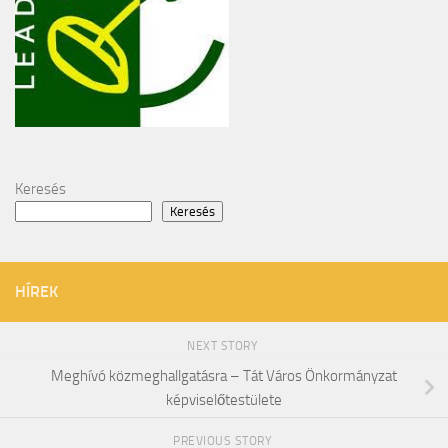
Keresés
Keresés
HÍREK
NEXT STORY
Meghívó közmeghallgatásra – Tát Város Önkormányzat
képviselőtestülete
PREVIOUS STORY