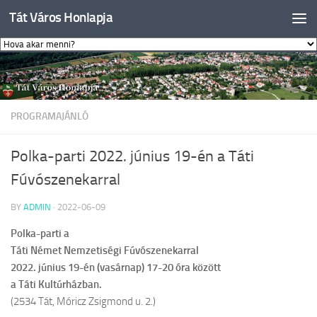
Tát Város Honlapja
Skip to content
PROGRAMAJÁNLÓ
Polka-parti 2022. június 19-én a Táti
Fúvószenekarral
BY
ADMIN
·
2022-06-09
Polka-parti a
Táti Német Nemzetiségi Fúvószenekarral
2022. június 19-én (vasárnap) 17-20 óra között
a Táti Kultúrházban.
(2534 Tát, Móricz Zsigmond u. 2.)