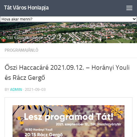
Tát Város Honlapja
Skip to content
PROGRAMAJÁNLÓ
Őszi Haccacáré 2021.09.12. – Horányi Youli
és Rácz Gergő
BY
ADMIN
·
2021-09-03