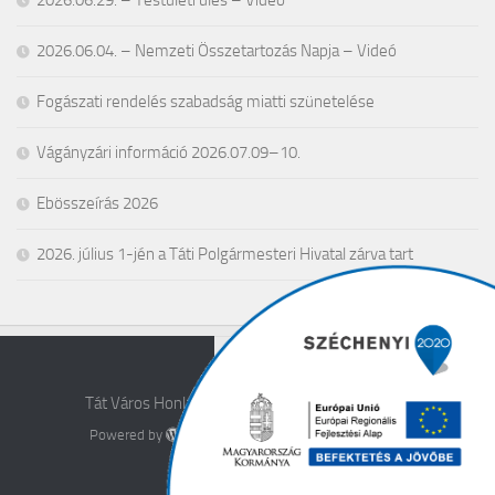
2026.06.29. – Testületi ülés – Videó
2026.06.04. – Nemzeti Összetartozás Napja – Videó
Fogászati rendelés szabadság miatti szünetelése
Vágányzári információ 2026.07.09–10.
Ebösszeírás 2026
2026. július 1-jén a Táti Polgármesteri Hivatal zárva tart
Tát Város Honlapja © 2026. All Rights Reserved.
Powered by
- Designed with the
Hueman theme