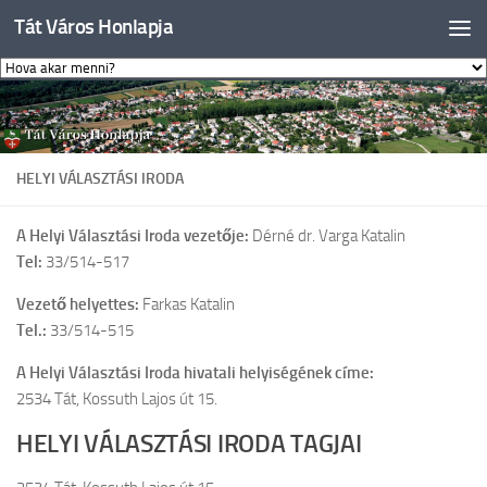
Tát Város Honlapja
Skip to content
HELYI VÁLASZTÁSI IRODA
A Helyi Választási Iroda vezetője:
Dérné dr. Varga Katalin
Tel:
33/514-517
Vezető helyettes:
Farkas Katalin
Tel.:
33/514-515
A Helyi Választási Iroda hivatali helyiségének címe:
2534 Tát, Kossuth Lajos út 15.
HELYI VÁLASZTÁSI IRODA
TAGJAI