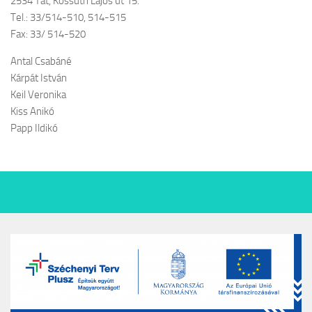
2534 Tát, Kossuth Lajos út 15.
Tel.: 33/514-510, 514-515
Fax: 33/ 514-520
Antal Csabáné
Kárpát István
Keil Veronika
Kiss Anikó
Papp Ildikó