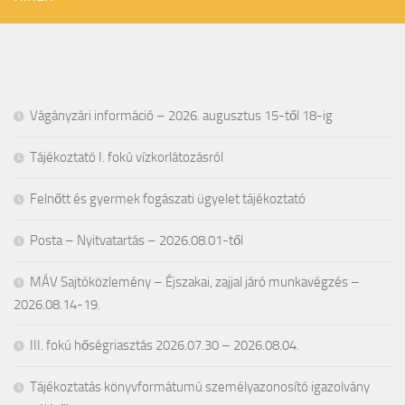
Vágányzári információ – 2026. augusztus 15-től 18-ig
Tájékoztató I. fokú vízkorlátozásról
Felnőtt és gyermek fogászati ügyelet tájékoztató
Posta – Nyitvatartás – 2026.08.01-től
MÁV Sajtóközlemény – Éjszakai, zajjal járó munkavégzés –
2026.08.14-19.
III. fokú hőségriasztás 2026.07.30 – 2026.08.04.
Tájékoztatás könyvformátumú személyazonosító igazolvány