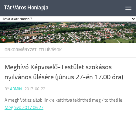
Tát Város Honlapja
Skip to content
ÖNKORMÁNYZATI FELHÍVÁSOK
Meghívó Képviselő-Testület szokásos
nyilvános ülésére (június 27-én 17.00 óra)
BY
ADMIN
·
2017-06-22
A meghívót az alábbi linkre kattintva tekintheti meg / töltheti le:
Meghívó 2017 06 27