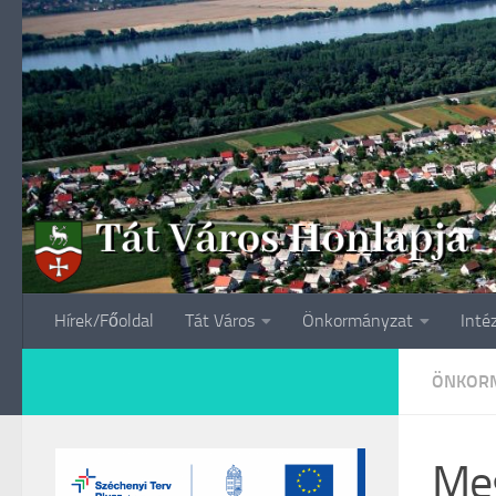
Skip to content
Hírek/Főoldal
Tát Város
Önkormányzat
Inté
ÖNKORM
Meg