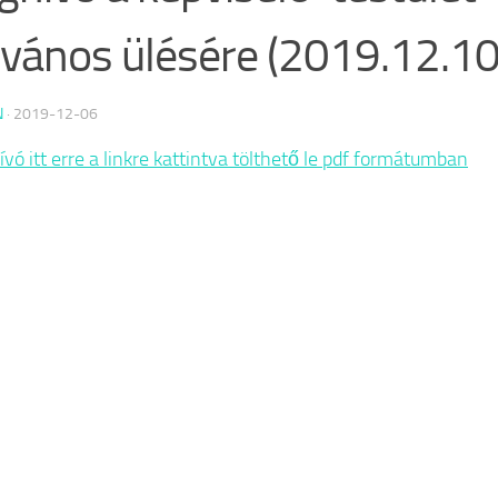
lvános ülésére (2019.12.10
N
·
2019-12-06
vó itt erre a linkre kattintva tölthető le pdf formátumban