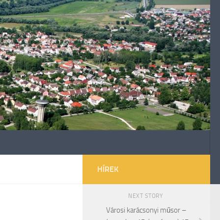
HÍREK
NEXT STORY
Városi karácsonyi műsor –