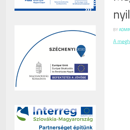
nyi
BY
ADMI
A meghí