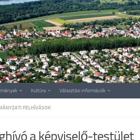
zmények
Kultúra
Választási információk
ÁNYZATI FELHÍVÁSOK
hívó a képviselő-testület