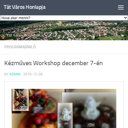
Tát Város Honlapja
Skip to content
PROGRAMAJÁNLÓ
Kézműves Workshop december 7-én
BY
ADMIN
·
2019-12-06