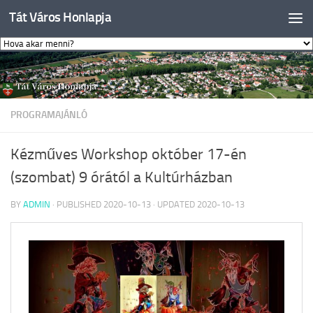
Tát Város Honlapja
Skip to content
PROGRAMAJÁNLÓ
Kézműves Workshop október 17-én
(szombat) 9 órától a Kultúrházban
BY
ADMIN
· PUBLISHED
2020-10-13
· UPDATED
2020-10-13