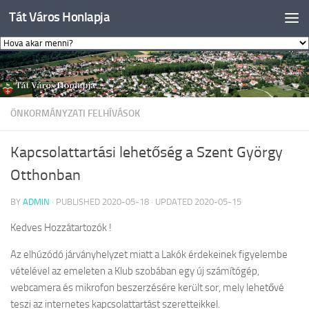
Tát Város Honlapja
Skip to content
ÖNKORMÁNYZATI FELHÍVÁSOK
Kapcsolattartási lehetőség a Szent György
Otthonban
BY
ADMIN
· PUBLISHED
2020-05-18
· UPDATED
2020-05-15
Kedves Hozzátartozók !
Az elhúzódó járványhelyzet miatt a Lakók érdekeinek figyelembe
vételével az emeleten a Klub szobában egy új számítógép,
webcamera és mikrofon beszerzésére került sor, mely lehetővé
teszi az internetes kapcsolattartást szeretteikkel.