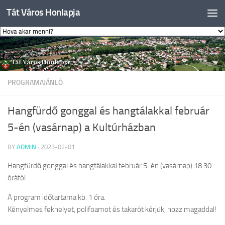
Tát Város Honlapja
Skip to content
PROGRAMAJÁNLÓ
Hangfürdő gonggal és hangtálakkal február
5-én (vasárnap) a Kultúrházban
BY
ADMIN
·
2023-02-01
Hangfürdő gonggal és hangtálakkal február 5-én (vasárnap) 18.30
órától
A program időtartama kb. 1 óra.
Kényelmes fekhelyet, polifoamot és takarót kérjük, hozz magaddal!