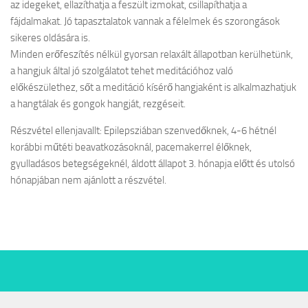
az idegeket, ellazíthatja a feszült izmokat, csillapíthatja a
fájdalmakat. Jó tapasztalatok vannak a félelmek és szorongások
sikeres oldására is.
Minden erőfeszítés nélkül gyorsan relaxált állapotban kerülhetünk,
a hangjuk által jó szolgálatot tehet meditációhoz való
előkészülethez, sőt a meditáció kísérő hangjaként is alkalmazhatjuk
a hangtálak és gongok hangját, rezgéseit.
Részvétel ellenjavallt: Epilepsziában szenvedőknek, 4-6 hétnél
korábbi műtéti beavatkozásoknál, pacemakerrel élőknek,
gyulladásos betegségeknél, áldott állapot 3. hónapja előtt és utolsó
hónapjában nem ajánlott a részvétel.