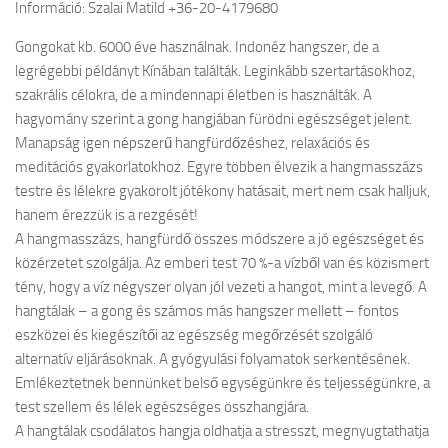
Információ: Szalai Matild +36-20-4179680
Gongokat kb. 6000 éve használnak. Indonéz hangszer, de a
legrégebbi példányt Kínában találták. Leginkább szertartásokhoz,
szakrális célokra, de a mindennapi életben is használták. A
hagyomány szerint a gong hangjában fürödni egészséget jelent.
Manapság igen népszerű hangfürdőzéshez, relaxációs és
meditációs gyakorlatokhoz. Egyre többen élvezik a hangmasszázs
testre és lélekre gyakorolt jótékony hatásait, mert nem csak halljuk,
hanem érezzük is a rezgését!
A hangmasszázs, hangfürdő összes módszere a jó egészséget és
közérzetet szolgálja. Az emberi test 70 %-a vízből van és közismert
tény, hogy a víz négyszer olyan jól vezeti a hangot, mint a levegő. A
hangtálak – a gong és számos más hangszer mellett – fontos
eszközei és kiegészítői az egészség megőrzését szolgáló
alternatív eljárásoknak. A gyógyulási folyamatok serkentésének.
Emlékeztetnek bennünket belső egységünkre és teljességünkre, a
test szellem és lélek egészséges összhangjára.
A hangtálak csodálatos hangja oldhatja a stresszt, megnyugtathatja