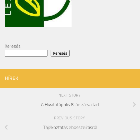
Keresés
Keresés
HÍREK
NEXT STORY
A Hivatal április 8-án zárva tart
PREVIOUS STORY
Tájékoztatás ebösszeírásról