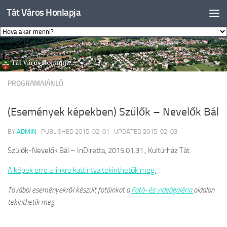
Tát Város Honlapja
Skip to content
PROGRAMAJÁNLÓ
(Események képekben) Szülők – Nevelők Bál
BY
ADMIN
· PUBLISHED
2015-02-01
· UPDATED
2015-02-03
Szülők-Nevelők Bál – InDiretta, 2015.01.31., Kultúrház Tát
A képek erre a linkre kattintva tekinthetők meg.
További eseményekről készült fotóinkat a
Fotó- és videógaléria
oldalon
tekinthetik meg.