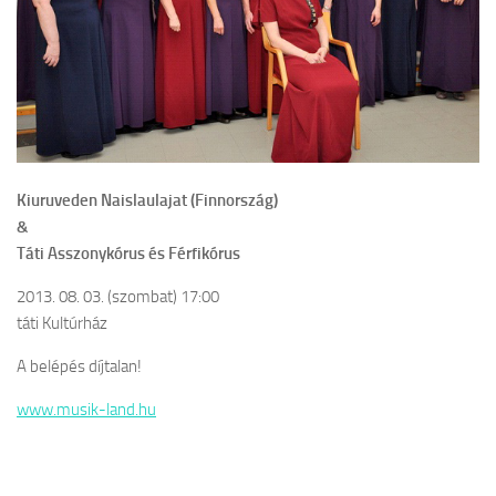
Kiuruveden Naislaulajat (Finnország)
&
Táti Asszonykórus és Férfikórus
2013. 08. 03. (szombat) 17:00
táti Kultúrház
A belépés díjtalan!
www.musik-land.hu