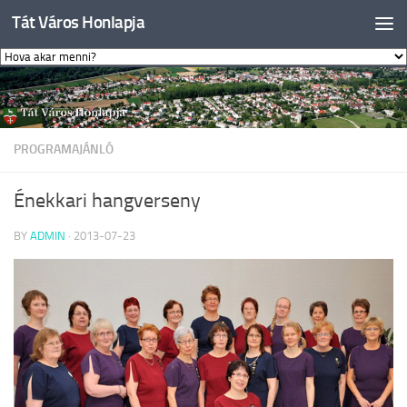
Tát Város Honlapja
Skip to content
PROGRAMAJÁNLÓ
Énekkari hangverseny
BY
ADMIN
·
2013-07-23