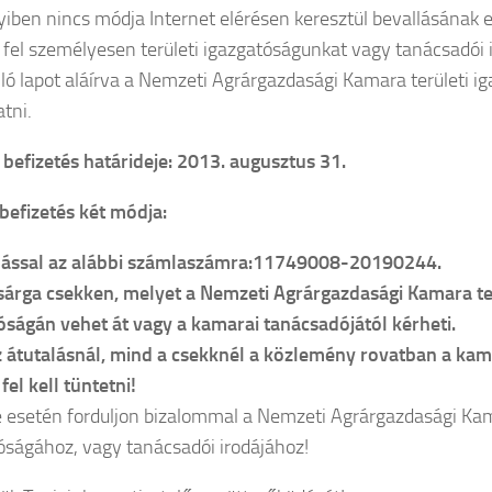
ben nincs módja Internet elérésen keresztül bevallásának e
 fel személyesen területi igazgatóságunkat vagy tanácsadói i
ló lapot aláírva a Nemzeti Agrárgazdasági Kamara területi ig
atni.
j befizetés határideje: 2013. augusztus 31.
jbefizetés két módja:
alással az alábbi számlaszámra:11749008-20190244.
sárga csekken, melyet a Nemzeti Agrárgazdasági Kamara te
óságán vehet át vagy a kamarai tanácsadójától kérheti.
 átutalásnál, mind a csekknél a közlemény rovatban a kama
fel kell tüntetni!
 esetén forduljon bizalommal a Nemzeti Agrárgazdasági Kam
óságához, vagy tanácsadói irodájához!