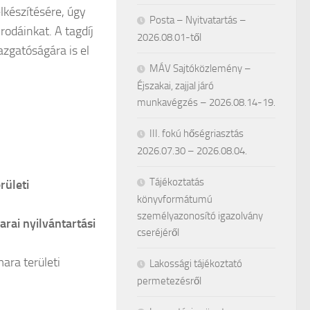
lkészítésére, úgy
Posta – Nyitvatartás –
rodáinkat. A tagdíj
2026.08.01-től
azgatóságára is el
MÁV Sajtóközlemény –
Éjszakai, zajjal járó
munkavégzés – 2026.08.14-19.
III. fokú hőségriasztás
2026.07.30 – 2026.08.04.
Tájékoztatás
rületi
könyvformátumú
személyazonosító igazolvány
rai nyilvántartási
cseréjéről
ara területi
Lakossági tájékoztató
permetezésről