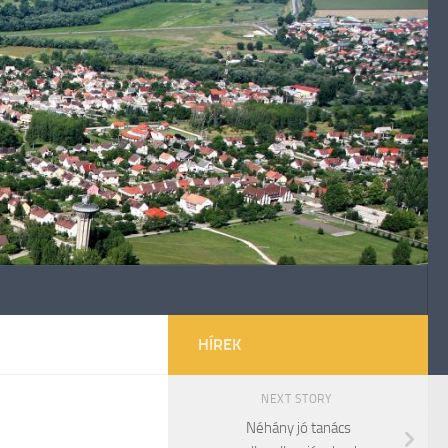
HÍREK
NEXT STORY
Néhány jó tanács