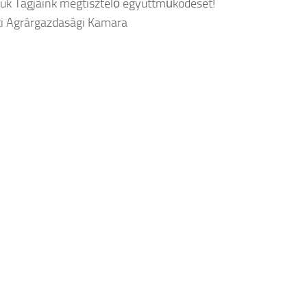
ük Tagjaink megtisztelő együttműködését!
i Agrárgazdasági Kamara