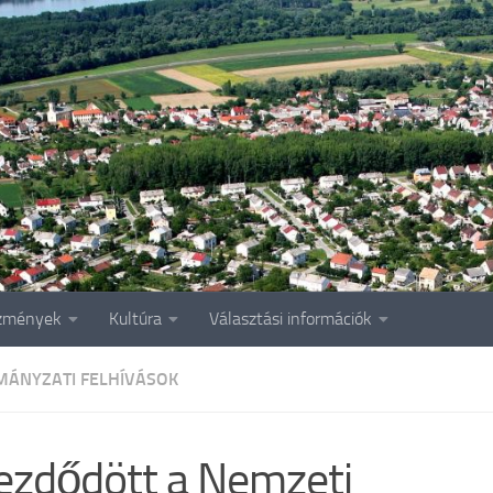
zmények
Kultúra
Választási információk
ÁNYZATI FELHÍVÁSOK
ezdődött a Nemzeti