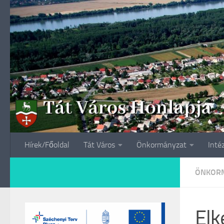
Skip to content
Hírek/Főoldal
Tát Város
Önkormányzat
Inté
ÖNKORM
Elk