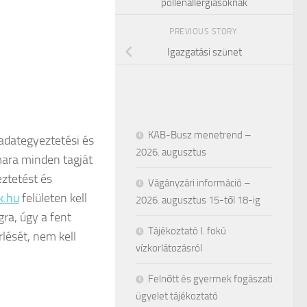
pollenallergiásoknak
PREVIOUS STORY
Igazgatási szünet
KAB-Busz menetrend –
adategyeztetési és
2026. augusztus
mara minden tagját
eztetést és
Vágányzári információ –
k.hu
felületen kell
2026. augusztus 15-től 18-ig
ra, úgy a fent
Tájékoztató I. fokú
rlését, nem kell
vízkorlátozásról
Felnőtt és gyermek fogászati
ügyelet tájékoztató