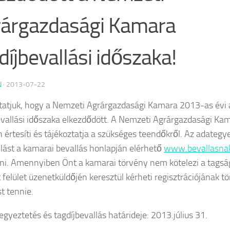
árgazdasági Kamara
díjbevallási időszaka!
N
·
2013-07-22
tatjuk, hogy a Nemzeti Agrárgazdasági Kamara 2013-as évi 
evallási időszaka elkezdődött. A Nemzeti Agrárgazdasági Ka
n értesíti és tájékoztatja a szükséges teendőkről. Az adategy
lást a kamarai bevallás honlapján elérhető
www.bevallasna
ni. Amennyiben Önt a kamarai törvény nem kötelezi a tagság
 felület üzenetküldőjén keresztül kérheti regisztrációjának tö
t tennie.
egyeztetés és tagdíjbevallás határideje: 2013.július 31.