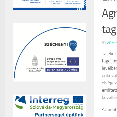
Agr
tag
BY
ADMI
Tájékoz
tagdíjb
levélbe
önbeval
elvégez
említett
bevallás
Az adat