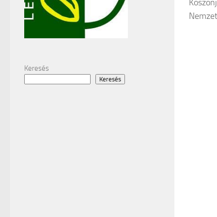
Köszönj
Nemzet
Keresés
Keresés