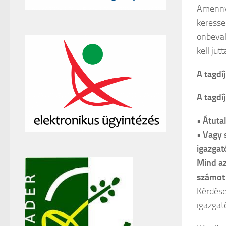
Amennyi
keresse
önbeval
kell jutt
A tagdí
A tagdí
• Átut
• Vagy 
igazgat
Mind az
számot 
Kérdése
igazgat