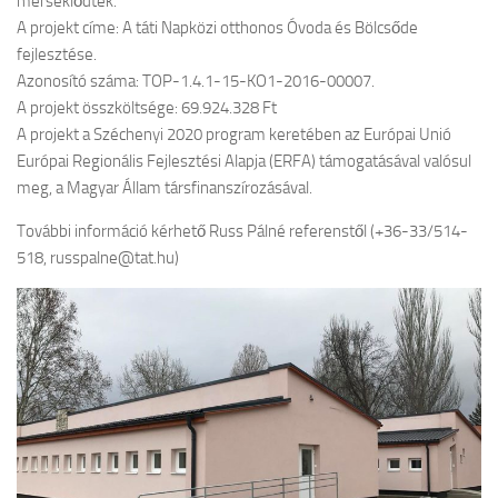
mérséklődtek.
A projekt címe: A táti Napközi otthonos Óvoda és Bölcsőde
fejlesztése.
Azonosító száma: TOP-1.4.1-15-KO1-2016-00007.
A projekt összköltsége: 69.924.328 Ft
A projekt a Széchenyi 2020 program keretében az Európai Unió
Európai Regionális Fejlesztési Alapja (ERFA) támogatásával valósul
meg, a Magyar Állam társfinanszírozásával.
További információ kérhető Russ Pálné referenstől (+36-33/514-
518, russpalne@tat.hu)