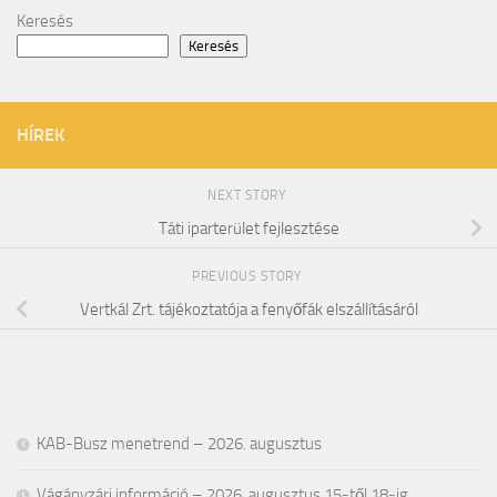
Keresés
Keresés
HÍREK
NEXT STORY
Táti iparterület fejlesztése
PREVIOUS STORY
Vertkál Zrt. tájékoztatója a fenyőfák elszállításáról
KAB-Busz menetrend – 2026. augusztus
Vágányzári információ – 2026. augusztus 15-től 18-ig