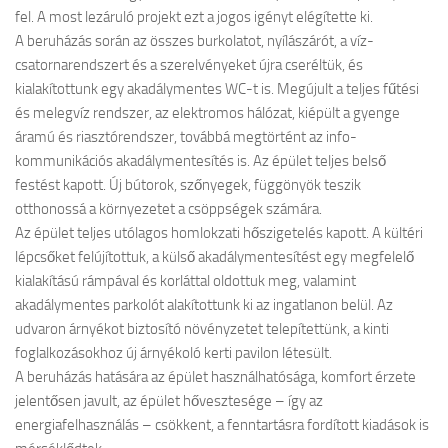
fel. A most lezáruló projekt ezt a jogos igényt elégítette ki.
A beruházás során az összes burkolatot, nyílászárót, a víz-
csatornarendszert és a szerelvényeket újra cseréltük, és
kialakítottunk egy akadálymentes WC-t is. Megújult a teljes fűtési
és melegvíz rendszer, az elektromos hálózat, kiépült a gyenge
áramú és riasztórendszer, továbbá megtörtént az info-
kommunikációs akadálymentesítés is. Az épület teljes belső
festést kapott. Új bútorok, szőnyegek, függönyök teszik
otthonossá a környezetet a csöppségek számára.
Az épület teljes utólagos homlokzati hőszigetelés kapott. A kültéri
lépcsőket felújítottuk, a külső akadálymentesítést egy megfelelő
kialakítású rámpával és korláttal oldottuk meg, valamint
akadálymentes parkolót alakítottunk ki az ingatlanon belül. Az
udvaron árnyékot biztosító növényzetet telepítettünk, a kinti
foglalkozásokhoz új árnyékoló kerti pavilon létesült.
A beruházás hatására az épület használhatósága, komfort érzete
jelentősen javult, az épület hővesztesége – így az
energiafelhasználás – csökkent, a fenntartásra fordított kiadások is