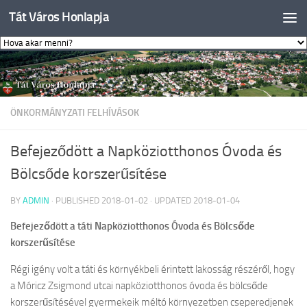
Tát Város Honlapja
Skip to content
ÖNKORMÁNYZATI FELHÍVÁSOK
Befejeződött a Napköziotthonos Óvoda és
Bölcsőde korszerűsítése
BY
ADMIN
· PUBLISHED
2018-01-02
· UPDATED
2018-01-04
Befejeződött a táti Napköziotthonos Óvoda és Bölcsőde
korszerűsítése
Régi igény volt a táti és környékbeli érintett lakosság részéről, hogy
a Móricz Zsigmond utcai napköziotthonos óvoda és bölcsőde
korszerűsítésével gyermekeik méltó környezetben cseperedjenek