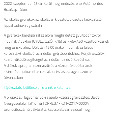
2022. szeptember 23-án kerül megrendezésre az Autómentes
BicajNap Táton.
Az iskolás gyerekek az iskolában kiosztott előzetes tájékoztató
lappal tudnak regisztrálni.
A gyerekek kerékpárral az előre meghirdetett gyűjtőpontokról
indulnak 7.35-kor (GYÜLEKEZŐ: 7.15) és 7.45-7.50 között érkeznek
meg az iskolához. Délután 15.00 órakor indulnak az (alsós
korosztály) iskolából az indulási gyűjtőpontokhoz. Kérjük a szülők
közreműködő segítségét az induláshoz és érkezéshez.
A diákok a program szervezői és a közreműködő tanárok
kíséretével jutnak el az iskolákba, és vissza ugyanazon az
útvonalakon.
Tájékoztató letöltése erre a linkre kattintva.
A projekt a „Hagyományokra épülő közösségfejlesztés: Bajót,
Nyergesújfalu, Tát” című TOP-5.3.1-KO1-2017-00004
azonosítószámú pályázattal kapcsolatosan valósul meg.