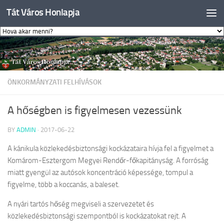
Tát Város Honlapja
Skip to content
ÖNKORMÁNYZATI FELHÍVÁSOK
A hőségben is figyelmesen vezessünk
BY
ADMIN
·
2017-06-22
A kánikula közlekedésbiztonsági kockázataira hívja fel a figyelmet a
Komárom-Esztergom Megyei Rendőr-főkapitányság. A forróság
miatt gyengül az autósok koncentráció képessége, tompul a
figyelme, több a koccanás, a baleset.
A nyári tartós hőség megviseli a szervezetet és
közlekedésbiztonsági szempontból is kockázatokat rejt. A