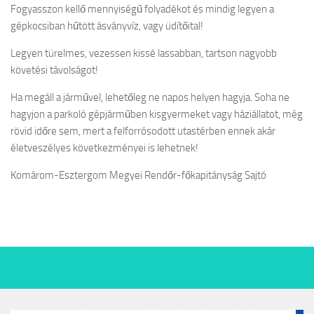
Fogyasszon kellő mennyiségű folyadékot és mindig legyen a
gépkocsiban hűtött ásványvíz, vagy üdítőital!
Legyen türelmes, vezessen kissé lassabban, tartson nagyobb
követési távolságot!
Ha megáll a járművel, lehetőleg ne napos helyen hagyja. Soha ne
hagyjon a parkoló gépjárműben kisgyermeket vagy háziállatot, még
rövid időre sem, mert a felforrósodott utastérben ennek akár
életveszélyes következményei is lehetnek!
Komárom-Esztergom Megyei Rendőr-főkapitányság Sajtó