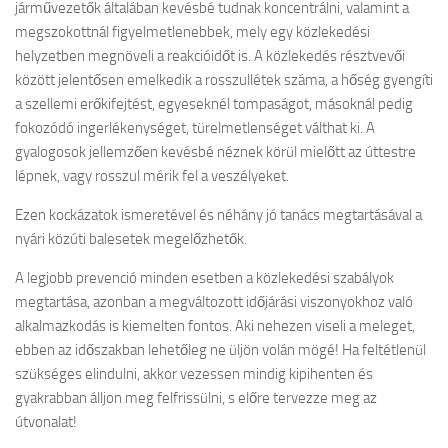
járművezetők általában kevésbé tudnak koncentrálni, valamint a
megszokottnál figyelmetlenebbek, mely egy közlekedési
helyzetben megnöveli a reakcióidőt is. A közlekedés résztvevői
között jelentősen emelkedik a rosszullétek száma, a hőség gyengíti
a szellemi erőkifejtést, egyeseknél tompaságot, másoknál pedig
fokozódó ingerlékenységet, türelmetlenséget válthat ki. A
gyalogosok jellemzően kevésbé néznek körül mielőtt az úttestre
lépnek, vagy rosszul mérik fel a veszélyeket.
Ezen kockázatok ismeretével és néhány jó tanács megtartásával a
nyári közúti balesetek megelőzhetők.
A legjobb prevenció minden esetben a közlekedési szabályok
megtartása, azonban a megváltozott időjárási viszonyokhoz való
alkalmazkodás is kiemelten fontos. Aki nehezen viseli a meleget,
ebben az időszakban lehetőleg ne üljön volán mögé! Ha feltétlenül
szükséges elindulni, akkor vezessen mindig kipihenten és
gyakrabban álljon meg felfrissülni, s előre tervezze meg az
útvonalat!