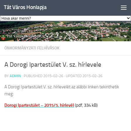
Tát Város Honlapja
Skip to content
ÖNKORMÁNYZATI FELHÍVÁSOK
A Dorogi Ipartestület V. sz. hírlevele
BY
ADMIN
· PUBLISHED
2015-02-26
· UPDATED
2015-02-26
A Dorogi Ipartestület V. sz. hírlevelét az alábbi linken tekinthetik
meg:
Dorogi Ipartestület – 2015/5. hírlevél
(pdf, 334 kB)