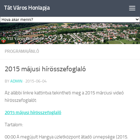
Tát Város Honlapja
Skip to content
PROGRAMAJÁNLÓ
2015 májusi hírösszefoglaló
BY
ADMIN
·
2015-06-04
Az alábbi linkre kattintva tekintheti meg a 2015 márciusi videó
hírösszefoglalót:
2015 májusi hírösszefoglaló
Tartalom:
00:00 A megújult Hangya üzletközpont átadó ünnepsége (2015.