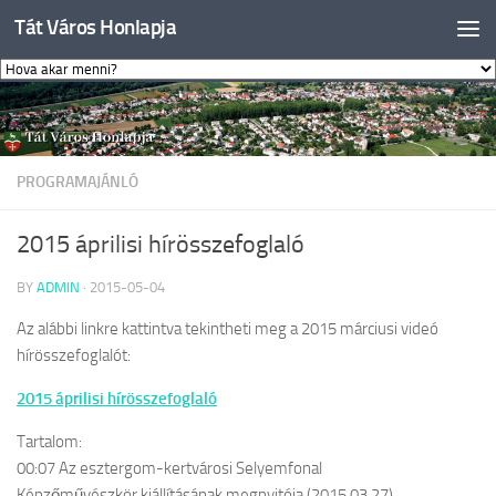
Tát Város Honlapja
Skip to content
PROGRAMAJÁNLÓ
2015 áprilisi hírösszefoglaló
BY
ADMIN
·
2015-05-04
Az alábbi linkre kattintva tekintheti meg a 2015 márciusi videó
hírösszefoglalót:
2015 áprilisi hírösszefoglaló
Tartalom:
00:07 Az esztergom-kertvárosi Selyemfonal
Képzőművészkör kiállításának megnyitója (2015.03.27)