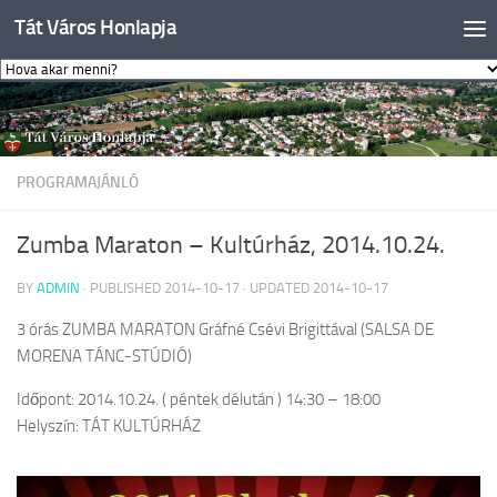
Tát Város Honlapja
Skip to content
PROGRAMAJÁNLÓ
Zumba Maraton – Kultúrház, 2014.10.24.
BY
ADMIN
· PUBLISHED
2014-10-17
· UPDATED
2014-10-17
3 órás ZUMBA MARATON Gráfné Csévi Brigittával (SALSA DE
MORENA TÁNC-STÚDIÓ)
Időpont: 2014.10.24. ( péntek délután ) 14:30 – 18:00
Helyszín: TÁT KULTÚRHÁZ