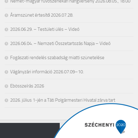
Német-magyar fúvószenekari hangverseny 2026.08.05., 18.00
Áramszünet értesítő 2026.07.28.
2026.06.29. – Testületi ülés – Videó
2026.06.04. – Nemzeti Összetartozás Napja – Videó
Fogászati rendelés szabadság miatti szünetelése
Vágányzári információ 2026.07.09–10.
Ebösszeírás 2026
2026. július 1-jén a Táti Polgármesteri Hivatal zárva tart