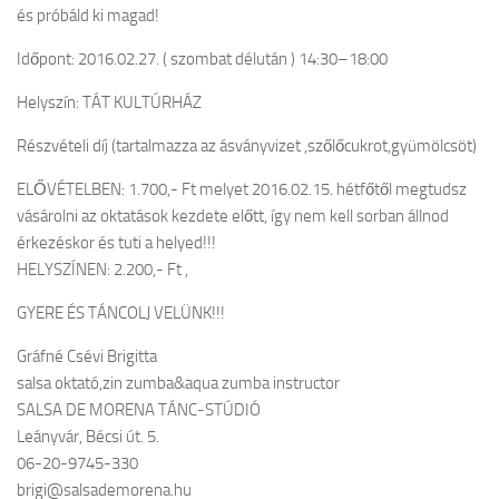
és próbáld ki magad!
Időpont: 2016.02.27. ( szombat délután ) 14:30–18:00
Helyszín: TÁT KULTÚRHÁZ
Részvételi díj (tartalmazza az ásványvizet ,szőlőcukrot,gyümölcsöt)
ELŐVÉTELBEN: 1.700,- Ft melyet 2016.02.15. hétfőtől megtudsz
vásárolni az oktatások kezdete előtt, így nem kell sorban állnod
érkezéskor és tuti a helyed!!!
HELYSZÍNEN: 2.200,- Ft ,
GYERE ÉS TÁNCOLJ VELÜNK!!!
Gráfné Csévi Brigitta
salsa oktató,zin zumba&aqua zumba instructor
SALSA DE MORENA TÁNC-STÚDIÓ
Leányvár, Bécsi út. 5.
06-20-9745-330
brigi@salsademorena.hu