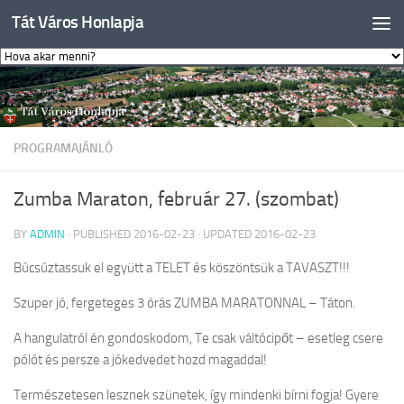
Tát Város Honlapja
Skip to content
PROGRAMAJÁNLÓ
Zumba Maraton, február 27. (szombat)
BY
ADMIN
· PUBLISHED
2016-02-23
· UPDATED
2016-02-23
Búcsúztassuk el együtt a TELET és köszöntsük a TAVASZT!!!
Szuper jó, fergeteges 3 órás ZUMBA MARATONNAL – Táton.
A hangulatról én gondoskodom, Te csak váltócipőt – esetleg csere
pólót és persze a jókedvedet hozd magaddal!
Természetesen lesznek szünetek, így mindenki bírni fogja! Gyere