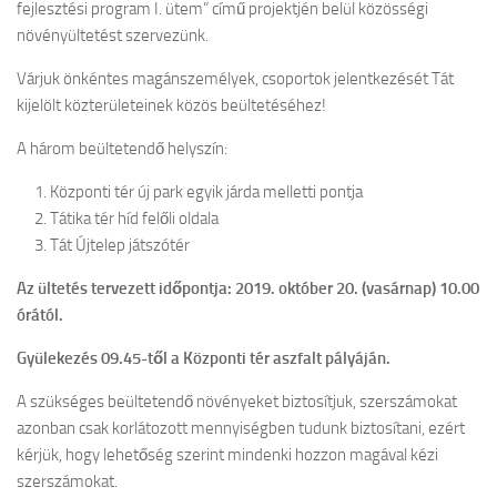
fejlesztési program I. ütem” című projektjén belül közösségi
növényültetést szervezünk.
Várjuk önkéntes magánszemélyek, csoportok jelentkezését Tát
kijelölt közterületeinek közös beültetéséhez!
A három beültetendő helyszín:
Központi tér új park egyik járda melletti pontja
Tátika tér híd felőli oldala
Tát Újtelep játszótér
Az ültetés tervezett időpontja: 2019. október 20. (vasárnap) 10.00
órától.
Gyülekezés 09.45-től a Központi tér aszfalt pályáján.
A szükséges beültetendő növényeket biztosítjuk, szerszámokat
azonban csak korlátozott mennyiségben tudunk biztosítani, ezért
kérjük, hogy lehetőség szerint mindenki hozzon magával kézi
szerszámokat.