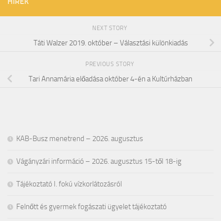
HÍREK
NEXT STORY
Táti Walzer 2019. október – Választási különkiadás
PREVIOUS STORY
Tari Annamária előadása október 4-én a Kultúrházban
KAB-Busz menetrend – 2026. augusztus
Vágányzári információ – 2026. augusztus 15-től 18-ig
Tájékoztató I. fokú vízkorlátozásról
Felnőtt és gyermek fogászati ügyelet tájékoztató