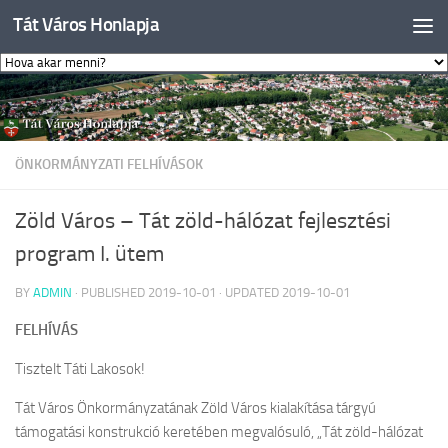
Tát Város Honlapja
Skip to content
ÖNKORMÁNYZATI FELHÍVÁSOK
Zöld Város – Tát zöld-hálózat fejlesztési
program I. ütem
BY
ADMIN
· PUBLISHED
2019-10-01
· UPDATED
2019-10-01
FELHÍVÁS
Tisztelt Táti Lakosok!
Tát Város Önkormányzatának Zöld Város kialakítása tárgyú
támogatási konstrukció keretében megvalósuló, „Tát zöld-hálózat