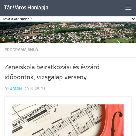
Tát Város Honlapja
Skip to content
PROGRAMAJÁNLÓ
Zeneiskola beiratkozási és évzáró
időpontok, vizsgalap verseny
BY
ADMIN
·
2019-05-21