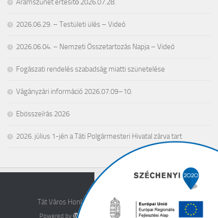
Áramszünet értesítő 2026.07.28.
2026.06.29. – Testületi ülés – Videó
2026.06.04. – Nemzeti Összetartozás Napja – Videó
Fogászati rendelés szabadság miatti szünetelése
Vágányzári információ 2026.07.09–10.
Ebösszeírás 2026
2026. július 1-jén a Táti Polgármesteri Hivatal zárva tart
Tát Város Honlapja © 2026. All Rights Reserved.
Powered by
- Designed with the
Hueman theme