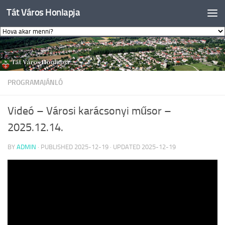
Tát Város Honlapja
Skip to content
PROGRAMAJÁNLÓ
Videó – Városi karácsonyi műsor –
2025.12.14.
BY
ADMIN
· PUBLISHED
2025-12-19
· UPDATED
2025-12-19