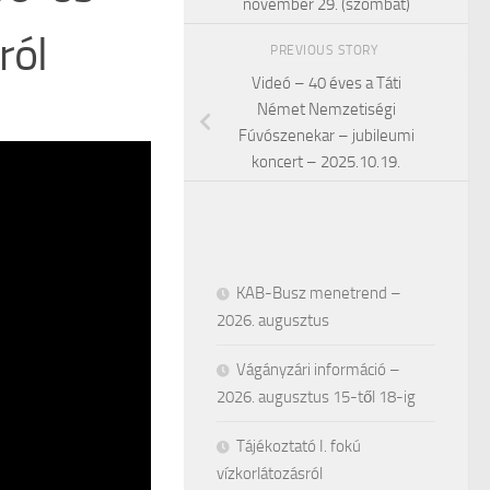
november 29. (szombat)
ról
PREVIOUS STORY
Videó – 40 éves a Táti
Német Nemzetiségi
Fúvószenekar – jubileumi
koncert – 2025.10.19.
KAB-Busz menetrend –
2026. augusztus
Vágányzári információ –
2026. augusztus 15-től 18-ig
Tájékoztató I. fokú
vízkorlátozásról