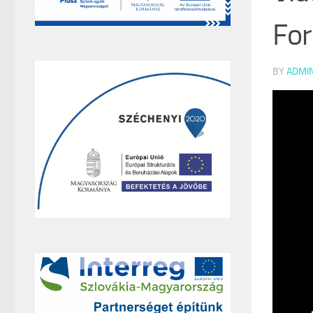
For
BY
ADMI