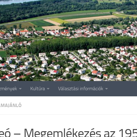
zmények
Kultúra
Választási információk
AMAJÁNLÓ
eó – Megemlékezés az 19