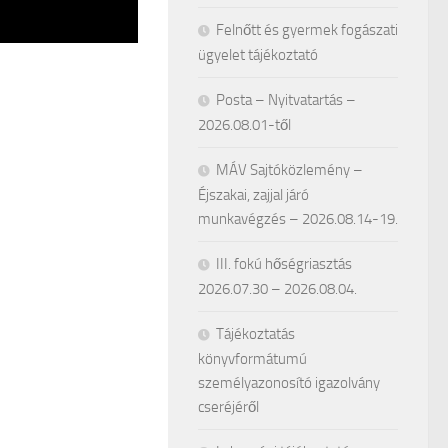
Felnőtt és gyermek fogászati
ügyelet tájékoztató
Posta – Nyitvatartás –
2026.08.01-től
MÁV Sajtóközlemény –
Éjszakai, zajjal járó
munkavégzés – 2026.08.14-19.
III. fokú hőségriasztás
2026.07.30 – 2026.08.04.
Tájékoztatás
könyvformátumú
személyazonosító igazolvány
cseréjéről