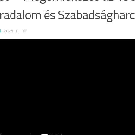
radalom és Szabadságharc
N
·
2025-11-12