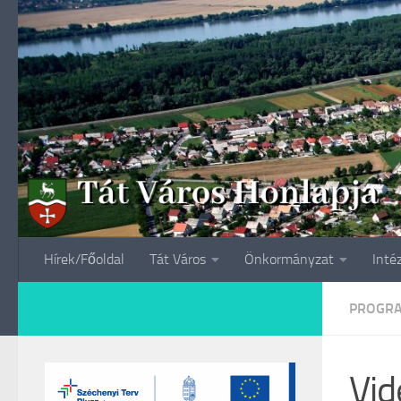
Skip to content
Hírek/Főoldal
Tát Város
Önkormányzat
Inté
PROGR
Vid