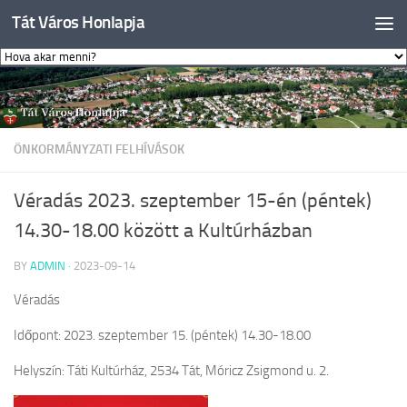
Tát Város Honlapja
Skip to content
ÖNKORMÁNYZATI FELHÍVÁSOK
Véradás 2023. szeptember 15-én (péntek)
14.30-18.00 között a Kultúrházban
BY
ADMIN
·
2023-09-14
Véradás
Időpont: 2023. szeptember 15. (péntek) 14.30-18.00
Helyszín: Táti Kultúrház, 2534 Tát, Móricz Zsigmond u. 2.