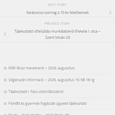
NEXT STORY
Karácsonyi csomag a 70 év felettieknek
PREVIOUS STORY
Tájékoztató útfelújítási munkálatokról (Fekete I. utca –
Szent István út)
KAB-Busz menetrend – 2026. augusztus
Vágányzári információ – 2026. augusztus 15-től 18-ig
Tájékoztató I. fokú vízkorlátozásról
Felnőtt és gyermek fogászati ügyelet tájékoztató