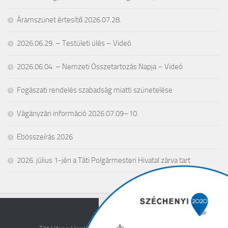
Áramszünet értesítő 2026.07.28.
2026.06.29. – Testületi ülés – Videó
2026.06.04. – Nemzeti Összetartozás Napja – Videó
Fogászati rendelés szabadság miatti szünetelése
Vágányzári információ 2026.07.09–10.
Ebösszeírás 2026
2026. július 1-jén a Táti Polgármesteri Hivatal zárva tart