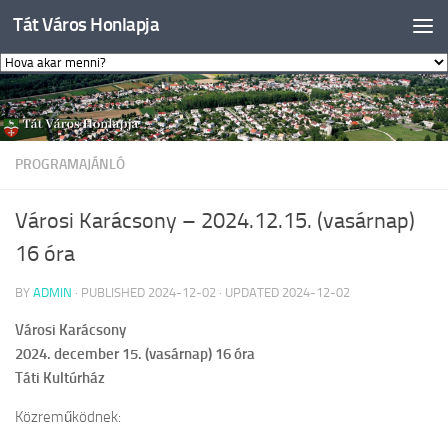
Tát Város Honlapja
Skip to content
PROGRAMAJÁNLÓ
Városi Karácsony – 2024.12.15. (vasárnap)
16 óra
BY
ADMIN
· PUBLISHED
2024-12-02
· UPDATED
2024-12-02
Városi Karácsony
2024. december 15. (vasárnap) 16 óra
Táti Kultúrház
Közreműködnek: