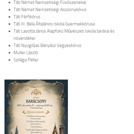
Táti Német Nemzetiségi Fúvószenekar
Táti Német Nemzetiségi Asszonykórus
Táti Férfikórus
Táti III. Béla Általános Iskola Gyermekkórusa
Táti Lavotta János Alapfokú Művészeti Iskola tanárai és
növendékei
Táti Nyugdíjas Bányász Vegyeskórus
Müller László
Szilágyi Péter